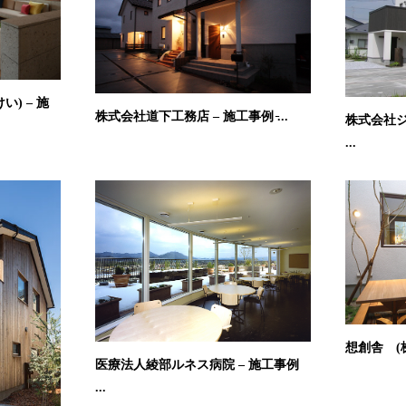
) – 施
株式会社道下工務店 – 施工事例 ̵...
株式会社ジ
...
想創舎 (株
医療法人綾部ルネス病院 – 施工事例
...