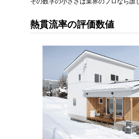
その数字の小ささは業界のプロなら誰
熱貫流率の評価数値