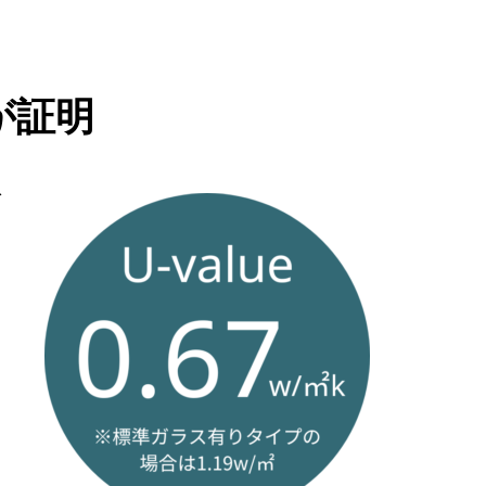
が証明
で