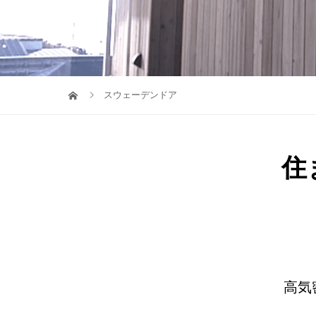
スウェーデンドア
住
高気