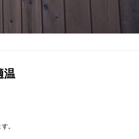
適温
ます。