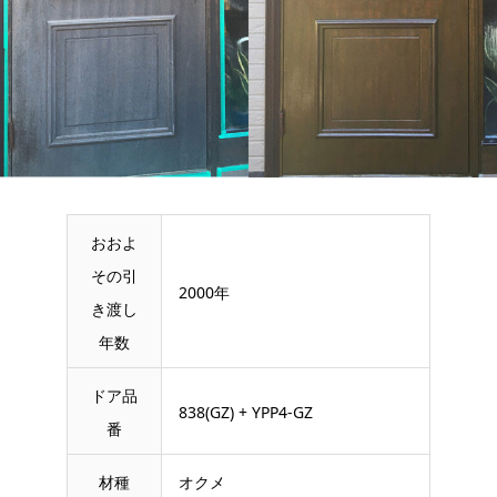
おおよ
その引
2000年
き渡し
年数
ドア品
838(GZ) + YPP4-GZ
番
材種
オクメ