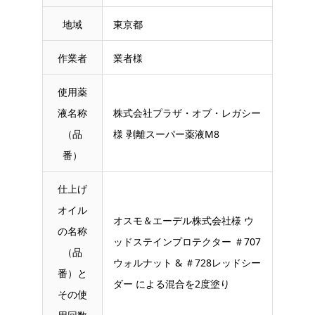
地域
東京都
作業者
業者様
使用薬
液名称
株式会社プラザ・オブ・レガシー
（品
様 剥離スーパー薬液M8
番）
仕上げ
オイル
オスモ＆エーデル株式会社様 ウ
の名称
ッドステインプロテクター ＃707
（品
ウォルナット & ＃728レッドシー
番）と
ダー による混合を2度塗り
その使