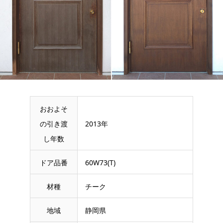
おおよそ
の引き渡
2013年
し年数
ドア品番
60W73(T)
材種
チーク
地域
静岡県