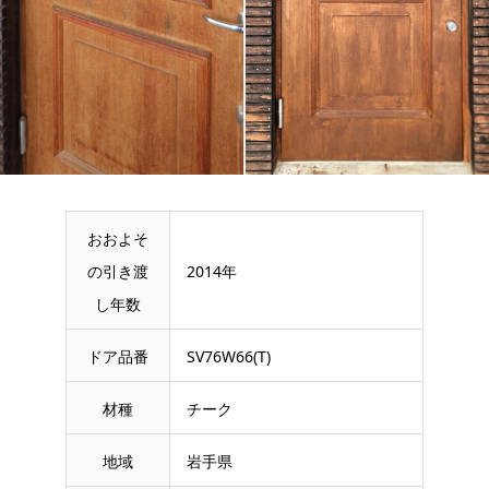
おおよそ
の引き渡
2014年
し年数
ドア品番
SV76W66(T)
材種
チーク
地域
岩手県