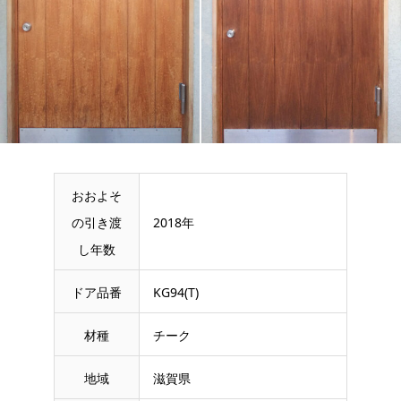
おおよそ
の引き渡
2018年
し年数
ドア品番
KG94(T)
材種
チーク
地域
滋賀県