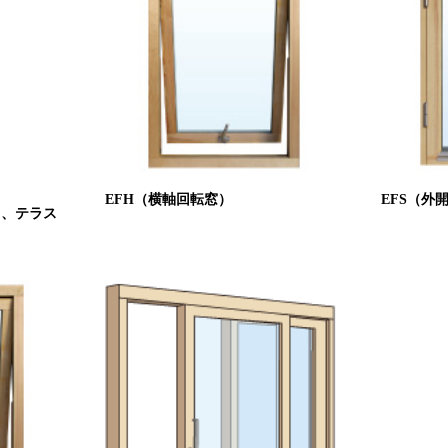
EFH（横軸回転窓）
EFS（外
ス、テラス