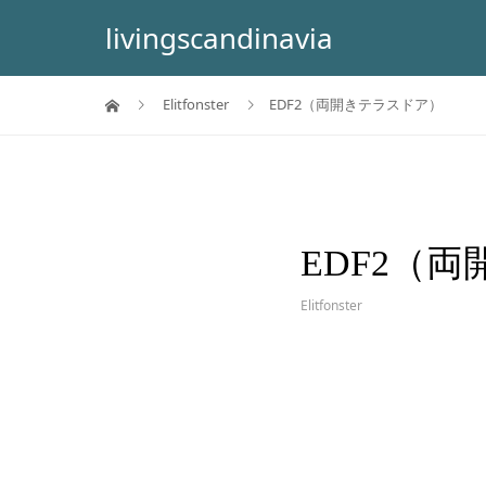
livingscandinavia
Elitfonster
EDF2（両開きテラスドア）
EDF2（
Elitfonster