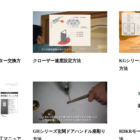
ィルター交換⽅
クローザー速度設定方法
KGシリー
方法
GHシリーズ玄関ドアハンドル座彫り
RDKRモ
工マニュア
方法
法