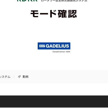
システム
動画