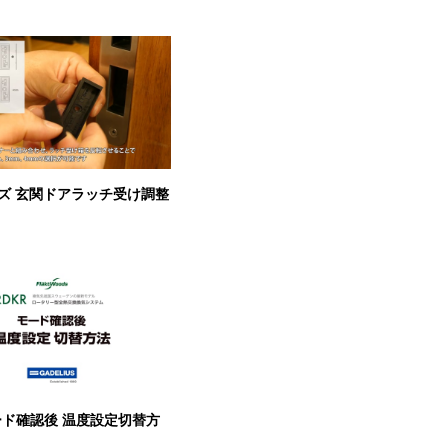
ズ 玄関ドアラッチ受け調整
ード確認後 温度設定切替方