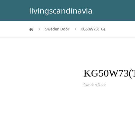
livingscandinavia
Sweden Door
KG50W73(TG)
KG50W73(
Sweden Door