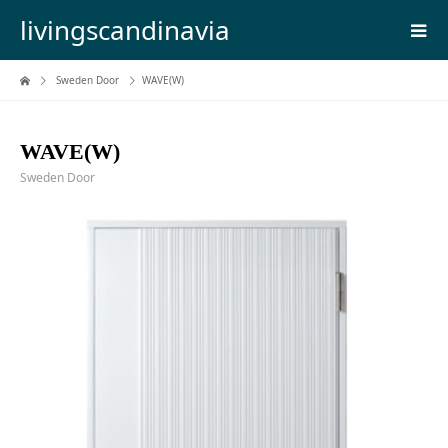
livingscandinavia
Sweden Door
WAVE(W)
WAVE(W)
Sweden Door