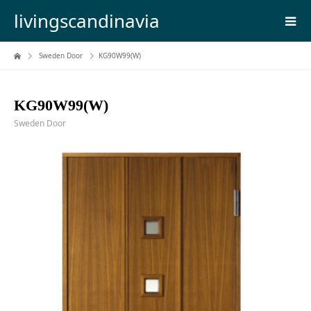
livingscandinavia
Sweden Door
KG90W99(W)
KG90W99(W)
Sweden Door